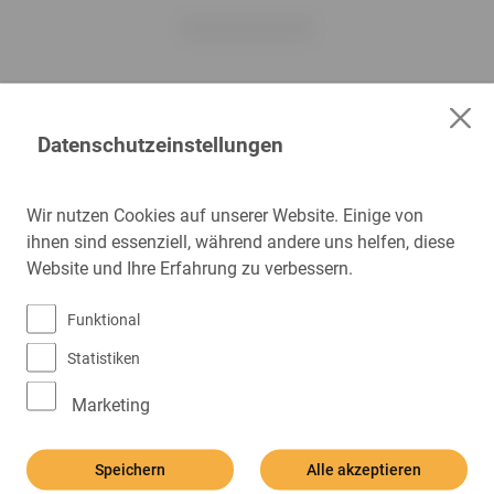
Datenschutzeinstellungen
Unserer Hersteller
Wir nutzen Cookies auf unserer Website. Einige von
ihnen sind essenziell, während andere uns helfen, diese
Website und Ihre Erfahrung zu verbessern.
Funktional
Statistiken
Aluminium Systeme
Marketing
Speichern
Alle akzeptieren