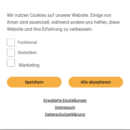
Wir nutzen Cookies auf unserer Website. Einige von
ihnen sind essenziell, während andere uns helfen, diese
Website und Ihre Erfahrung zu verbessern.
Funktional
Statistiken
Marketing
Speichern
Alle akzeptieren
Erweiterte Einstellungen
Impressum
Datenschutzerklärung